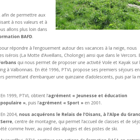
A
afin de permettre aux
isant à nos valeurs et à
us allons plus loin dans
ormation BAFD
.
pour répondre à l’engouement autour des vacances à la neige, nous
 isérois (La Motte d’Aveillans, Cholonge) ainsi que dans le Vercors. 
Forbans
qui nous permet de proposer une activité Voile et Kayak sur 
fting à Valbonnais. En été 1996, PTVL propose ses premiers séjours en
iers permettant d’embarquer une quinzaine d’adolescents, puis par la 
En 1999, PTVL obtient l’
agrément « Jeunesse et éducation
populaire »
, puis l’
agrément « Sport »
en 2001.
En 2004,
nous acquérons le Relais de l’Oisans, à l’Alpe du Gran
Serre
, centre de montagne, qui permet l’accueil de classes et de séj
été comme hiver, au pied des alpages et des pistes de ski.