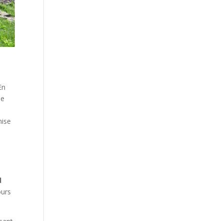
En
le
mise
d
ours